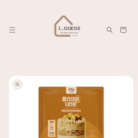
Skip to
content
Cart
Skip to
product
information