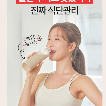
우
우
치
치
7
7
개
개
팩
팩
-6
-6
가
가
지
지
맛)
맛)