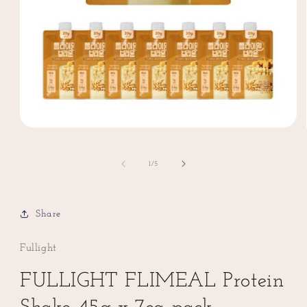
Open
media
1
in
of
1
/
5
modal
Share
Fullight
FULLIGHT FLIMEAL Protein