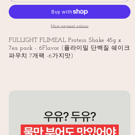
FLIMEAL
FLIMEAL
Protein
Protein
Shake
Shake
45g
45g
x
x
More payment options
7ea
7ea
pack
pack
FULLIGHT FLIMEAL Protein Shake 45g x
-
-
7ea pack - 6Flavor (플라이밀 단백질 쉐이크
6Flavor
6Flavor
파우치 7개팩 -6가지맛)
(플
(플
라
라
이
이
밀
밀
단
단
백
백
질
질
쉐
쉐
이
이
크
크
파
파