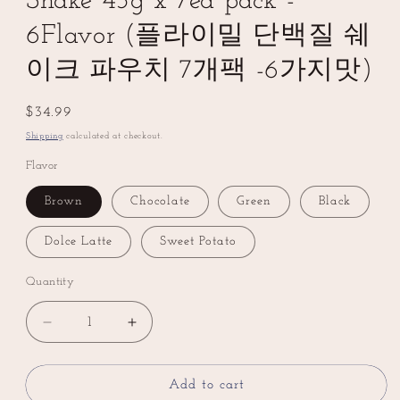
Shake 45g x 7ea pack -
6Flavor (플라이밀 단백질 쉐
이크 파우치 7개팩 -6가지맛)
Regular
$34.99
price
Shipping
calculated at checkout.
Flavor
Brown
Chocolate
Green
Black
Dolce Latte
Sweet Potato
Quantity
Decrease
Increase
quantity
quantity
for
for
FULLIGHT
FULLIGHT
Add to cart